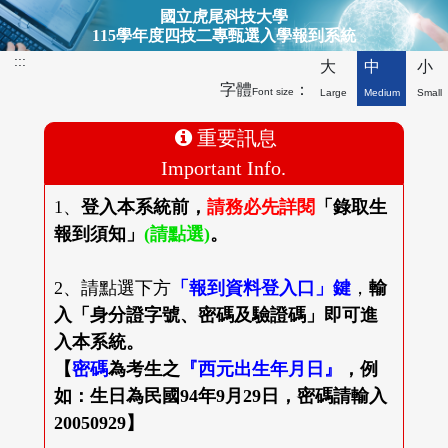
博士班最新公告上方形象圖
國立虎尾科技大學
115學年度四技二專甄選入學報到系統
:::
大
中
小
字體
：
Font size
Large
Medium
Small
重要訊息
Important Info.
1、
登入本系統前，
請務必先詳閱
「錄取生
報到須知」
(請點選)
。
2、請點選下方
「報到資料登入口」鍵
，
輸
入「身分證字號、密碼及驗證碼」
即可進
入本系統。
【
密碼
為考生之
『西元出生年月日』
，例
如：生日為民國94年9月29日，密碼請輸入
20050929】