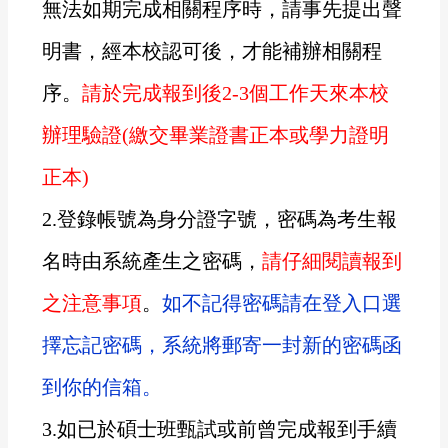
無法如期完成相關程序時，請事先提出聲
明書，經本校認可後，才能補辦相關程
序。
請於完成報到後
2-3
個工作天來本校
辦理驗證
(
繳交畢業證書正本或學力證明
正本
)
2.
登錄帳號為身分證字號，密碼為考生報
名時由系統產生之密碼，
請仔細閱讀報到
之注意事項
。
如不記得密碼請在登入口選
擇忘記密碼，系統將郵寄一封新的密碼函
到你的信箱。
3.
如已於碩士班甄試或前
曾
完成報到手續