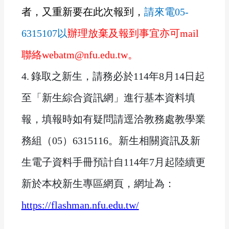
者
，又重新
要
在此次報到，
請
來電
05-
6315107
以
辦理放棄及報到事宜亦可mail
聯絡webatm@nfu.edu.tw。
4.
錄取之新生，請務必於114年8月14
日
起
至「新生綜合資訊網」進行基本資料填
報，填報時如有疑問請逕洽教務處教學業
務組（05）6315116。新生相關資訊及新
生電子資料手冊預計自114年7月起陸續更
新於本校新生專區網頁，網址為：
https://flashman.nfu.edu.tw/