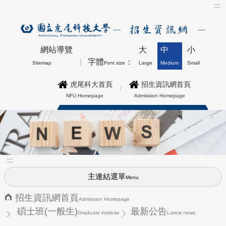
:::
網站導覽
大
中
小
字體
：
Sitemap
Font size
Large
Medium
Small
虎尾科大首頁
招生資訊網首頁
NFU Homepage
Admission Homepage
博士班最新公告上方形象圖
:::
主連結選單
Menu
招生資訊網首頁
Admission Homepage
碩士班(一般生)
最新公告
Graduate institute
Latest news