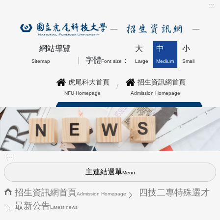
:::
網站導覽
大
中
小
字體
：
Sitemap
Font size
Large
Medium
Small
虎尾科大首頁
招生資訊網首頁
NFU Homepage
Admission Homepage
博士班最新公告上方形象圖
:::
主連結選單
Menu
招生資訊網首頁
四技二專特殊選才
Admission Homepage
最新公告
Latest news