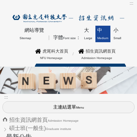
:::
網站導覽
大
中
小
字體
：
Sitemap
Font size
Large
Medium
Small
虎尾科大首頁
招生資訊網首頁
NFU Homepage
Admission Homepage
博士班最新公告上方形象圖
:::
主連結選單
Menu
招生資訊網首頁
Admission Homepage
碩士班(一般生)
Graduate institute
最新公告