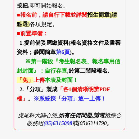
按鈕,
即可開始報名。
■報名前，請自行下載並詳閱
招生簡章(請
點選)
各項規定。
■前置準備：
1.提前備妥應繳資料(報名資格文件及書審
資料；參閱簡章
第6頁
)。
※第一階段『考生報名表、報名專用信
封封面』：自行存查
,於第二階段報名,
「免」
上傳
本表及封面！
2.「分項」製成
「各1個清晰明辨PDF
檔」
。
※系統採「分項」逐一上傳！
虎尾科大關心您,
如有任何問題,請電洽
綜合
教務組
(05)6315098
或(05)6314790。