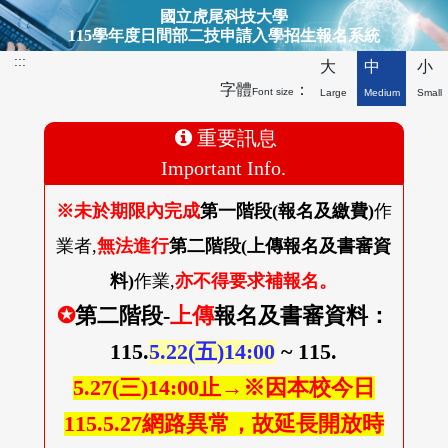
博士班最新公告上方形象圖
國立虎尾科技大學
115學年度日間部二技申請入學招生報名系統
:::
大
中
小
字體
：
Font size
Large
Medium
Small
重要訊息
Important Info.
※未於期限內完成
第一階段(報名及繳費)
作
業者,
無法進行
第二階段(上傳報名及書審資
料)
作業,
亦不得要求補報名。
✪
第二階段-
上傳
報名及書審資料：
115.
5.22(五)14:00
~ 115.
5.27(三)14:00止→※因本校今日
115.5.27網路異常，故延長開放時