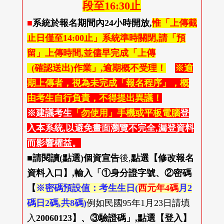
段至16:30止
■
系統於報名期間內24小時開放,
惟「上傳截
止日僅至14:00止」系統準時關閉,請「預
留」上傳時間,並儘早完成「上傳
(確認送出)作業」,逾期概不受理！
※逾
期上傳者，視為未完成「報名程序」，概
由考生自行負責，不得提出異議！
※建議考生
「勿使用」手機或平板電腦
登
入本系統,以避免畫面瀏覽不完全,漏登資料
而影響權益。
■
請閱讀(點選)個資宣告
後,
點選【修改報名
資料入口】,輸入「①身分證字號、②密碼
【
※密碼預設值：考生生日(
西元年4碼
月2
碼日2碼,共8碼)
例如民國95年1月23日請填
入
20060123】、③驗證碼」,點選【登入】