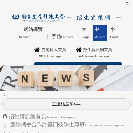
:::
網站導覽
大
中
小
字體
：
Sitemap
Font size
Large
Medium
Small
虎尾科大首頁
招生資訊網首頁
NFU Homepage
Admission Homepage
博士班最新公告上方形象圖
:::
主連結選單
Menu
招生資訊網首頁
Admission Homepage
產學攜手合作計畫四技學士專班
Industry-academia cooperation