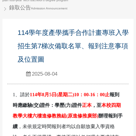
plan four-year Tech bachelor’s degree program
錄取公告
Admission Announcement
114學年度產學攜手合作計畫專班入學
招生第7梯次備取名單、報到注意事項
及位置圖
2025-08-04
1、請於
114年8月5日(星期二)10：00-16：00止
報到
時應繳驗(交)證件：學歷(力)證件
正本
，至
本校四期
教學大樓六樓進修教務組(原進修推廣部)
辦理報到手
續
，未依規定時間報到者均以自願放棄入學資格