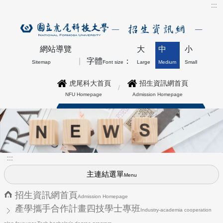
:::
網站導覽
大
中
小
字體
：
Sitemap
Font size
Large
Medium
Small
虎尾科大首頁
招生資訊網首頁
NFU Homepage
Admission Homepage
博士班最新公告上方形象圖
:::
主連結選單
Menu
招生資訊網首頁
Admission Homepage
產學攜手合作計畫四技學士專班
Industry-academia cooperation