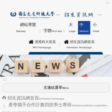
:::
網站導覽
大
中
小
字體
：
Sitemap
Font size
Large
Medium
Small
虎尾科大首頁
招生資訊網首頁
NFU Homepage
Admission Homepage
博士班最新公告上方形象圖
:::
主連結選單
Menu
招生資訊網首頁
Admission Homepage
產學攜手合作計畫四技學士專班
Industry-academia cooperation