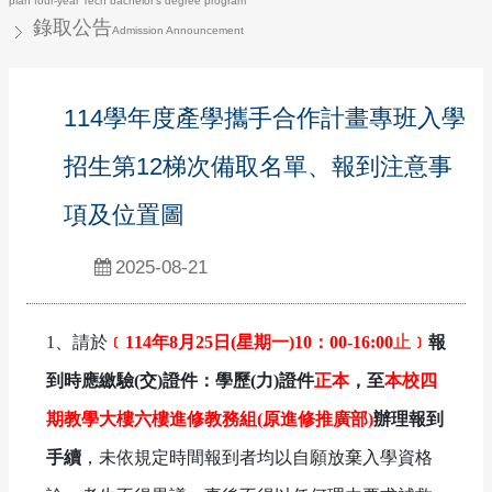
plan four-year Tech bachelor’s degree program
錄取公告
Admission Announcement
114學年度產學攜手合作計畫專班入學
招生第12梯次備取名單、報到注意事
項及位置圖
2025-08-21
1、請於
﹝114年8月25日(星期一)10：00-16:00
止
﹞
報
到時應繳驗(交)證件：學歷(力)證件
正本
，至
本校四
期教學大樓六樓進修教務組(原進修推廣部)
辦理報到
手續
，未依規定時間報到者均以自願放棄入學資格