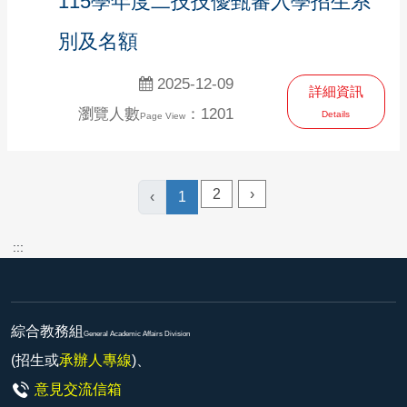
115學年度二技技優甄審入學招生系
別及名額
2025-12-09
詳細資訊
瀏覽人數
：1201
Details
Page View
2
›
‹
1
:::
綜合教務組
General Academic Affairs Division
(招生或
承辦人專線
)、
意見交流信箱