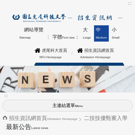
:::
網站導覽
大
中
小
字體
：
Sitemap
Font size
Large
Medium
Small
虎尾科大首頁
招生資訊網首頁
NFU Homepage
Admission Homepage
博士班最新公告上方形象圖
:::
主連結選單
Menu
招生資訊網首頁
二技技優甄審入學
Admission Homepage
最新公告
Latest news