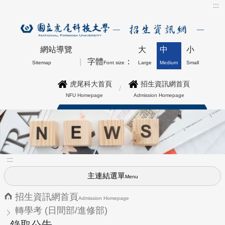
:::
網站導覽
大
中
小
字體
：
Sitemap
Font size
Large
Medium
Small
虎尾科大首頁
招生資訊網首頁
NFU Homepage
Admission Homepage
博士班最新公告上方形象圖
:::
主連結選單
Menu
招生資訊網首頁
Admission Homepage
轉學考 (日間部/進修部)
錄取公告