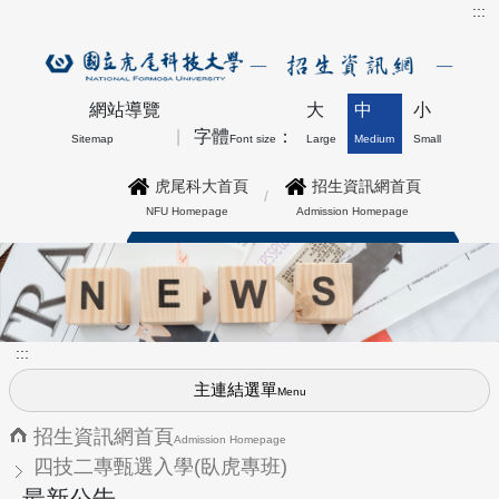
:::
網站導覽
大
中
小
字體
：
Sitemap
Font size
Large
Medium
Small
虎尾科大首頁
招生資訊網首頁
NFU Homepage
Admission Homepage
博士班最新公告上方形象圖
:::
主連結選單
Menu
招生資訊網首頁
Admission Homepage
四技二專甄選入學(臥虎專班)
最新公告