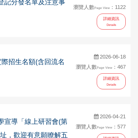
場登記分發名單及注意事
瀏覽人數
：1122
Page View
詳細資訊
Details
2026-06-18
實際招生名額(含回流名
瀏覽人數
：467
Page View
詳細資訊
Details
2026-04-21
學宣導「線上研習會(第
瀏覽人數
：577
Page View
0」連結網址，歡迎有意願瞭解五