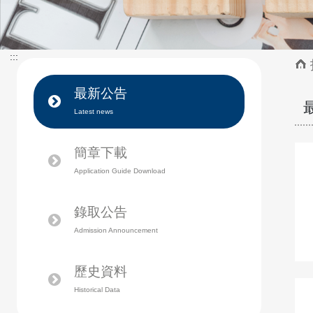
:::
最新公告
Latest news
簡章下載
Application Guide Download
錄取公告
Admission Announcement
歷史資料
Historical Data