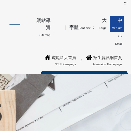
:::
網站導
大
中
覽
字體
：
Font size
Large
Medium
Sitemap
小
Small
虎尾科大首頁
招生資訊網首頁
NFU Homepage
Admission Homepage