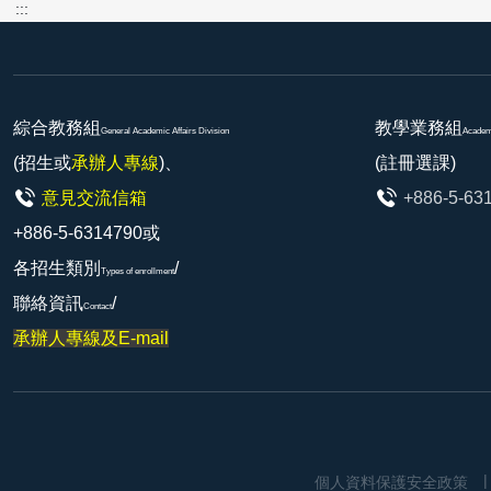
:::
綜合教務組
教學業務組
General Academic Affairs Division
Academi
(招生或
承辦人專線
)、
(註冊選課)
意見交流信箱
+886-5-63
+886-5-6314790或
各招生類別
/
Types of enrollment
聯絡資訊
/
Contact
承辦人專線及E-mail
個人資料保護安全政策