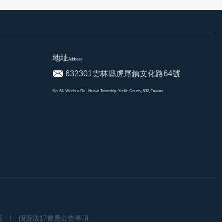
地址
Address
632301雲林縣虎尾鎮文化路64號
No. 64, Wunhua Rd., Huwei Township, Yunlin County, 632, Taiwan
策
個資法17條應公告事項