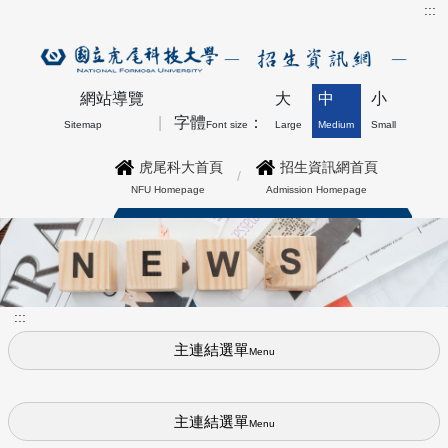
:::
網站導覽
大
中
小
字體
：
Sitemap
Font size
Large
Medium
Small
虎尾科大首頁
招生資訊網首頁
NFU Homepage
Admission Homepage
博士班最新公告上方形象圖
:::
主連結選單
Menu
主連結選單
Menu