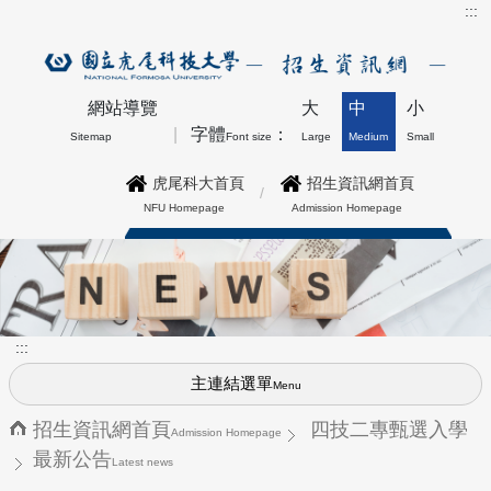
:::
網站導覽
大
中
小
字體
：
Sitemap
Font size
Large
Medium
Small
虎尾科大首頁
招生資訊網首頁
NFU Homepage
Admission Homepage
博士班最新公告上方形象圖
:::
主連結選單
Menu
招生資訊網首頁
四技二專甄選入學
Admission Homepage
最新公告
Latest news