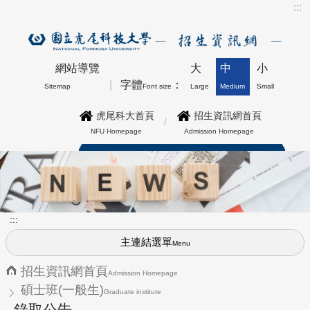
:::
網站導覽
大
中
小
字體
：
Sitemap
Font size
Large
Medium
Small
虎尾科大首頁
招生資訊網首頁
NFU Homepage
Admission Homepage
博士班最新公告上方形象圖
:::
主連結選單
Menu
招生資訊網首頁
Admission Homepage
碩士班(一般生)
Graduate institute
錄取公告