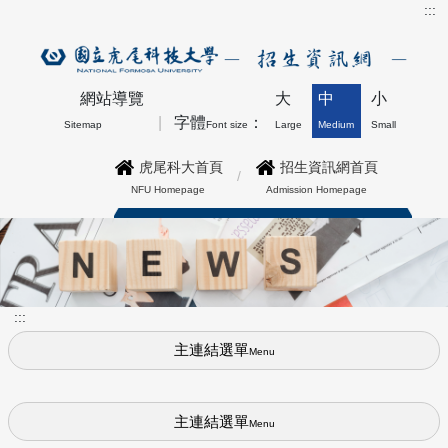
:::
網站導覽
大
中
小
字體
：
Sitemap
Font size
Large
Medium
Small
虎尾科大首頁
招生資訊網首頁
NFU Homepage
Admission Homepage
博士班最新公告上方形象圖
:::
主連結選單
Menu
主連結選單
Menu