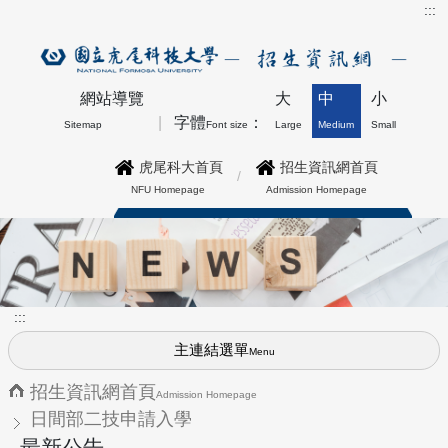
:::
網站導覽
大
中
小
字體
：
Sitemap
Font size
Large
Medium
Small
虎尾科大首頁
招生資訊網首頁
NFU Homepage
Admission Homepage
博士班最新公告上方形象圖
:::
主連結選單
Menu
招生資訊網首頁
Admission Homepage
日間部二技申請入學
最新公告